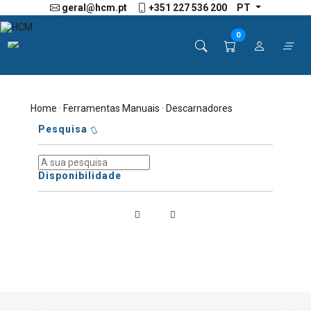
geral@hcm.pt
+351 227 536 200
PT
0
Home
·
Ferramentas Manuais
· Descarnadores
Pesquisa
Disponibilidade