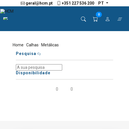
geral@hcm.pt
+351 227 536 200
PT
0
Home
·
Calhas
· Metálicas
Pesquisa
Disponibilidade