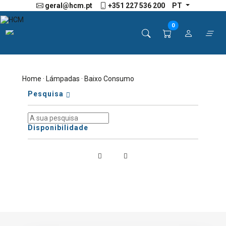
geral@hcm.pt
+351 227 536 200
PT
0
Home
·
Lámpadas
· Baixo Consumo
Pesquisa
Disponibilidade