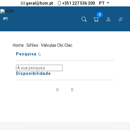
geral@hcm.pt
+351 227 536 200
PT
0
Home
·
Sifões
· Válvulas Clic Clac
Pesquisa
Disponibilidade