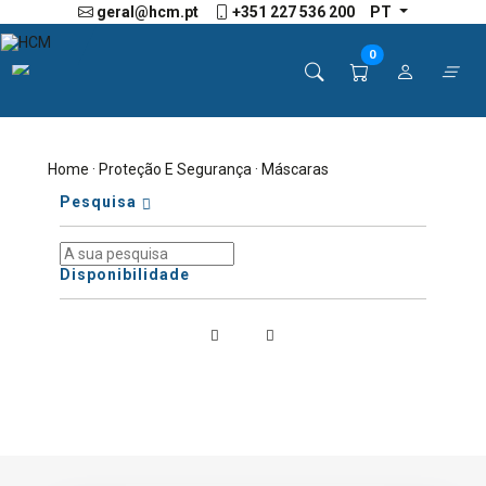
geral@hcm.pt
+351 227 536 200
PT
0
Home
·
Proteção E Segurança
· Máscaras
Pesquisa
Disponibilidade