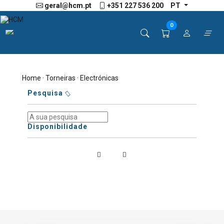
geral@hcm.pt
+351 227 536 200
PT
0
Home
·
Torneiras
· Electrónicas
Pesquisa
Disponibilidade