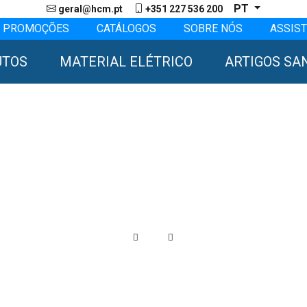
PT
geral@hcm.pt
+351 227 536 200
PROMOÇÕES
CATÁLOGOS
SOBRE NÓS
ASSIST
UTOS
MATERIAL ELÉTRICO
ARTIGOS SA