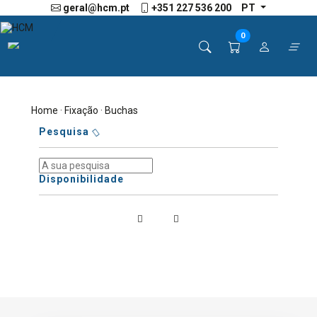
geral@hcm.pt
+351 227 536 200
PT
0
Home
·
Fixação
· Buchas
Pesquisa
Disponibilidade