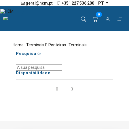
geral@hcm.pt
+351 227 536 200
PT
0
Home
·
Terminais E Ponteiras
· Terminais
Pesquisa
Disponibilidade