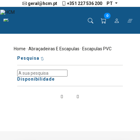
geral@hcm.pt
+351 227 536 200
PT
0
Home
·
Abraçadeiras E Escapulas
· Escapulas PVC
Pesquisa
Disponibilidade