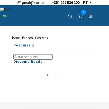
geral@hcm.pt
+351 227 536 200
PT
0
Home
·
Brocas
· Sds Max
Pesquisa
Disponibilidade