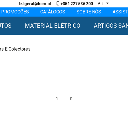
PT
geral@hcm.pt
+351 227 536 200
PROMOÇÕES
CATÁLOGOS
SOBRE NÓS
ASSIST
UTOS
MATERIAL ELÉTRICO
ARTIGOS SA
as E Colectores