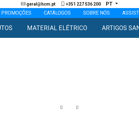
PT
geral@hcm.pt
+351 227 536 200
PROMOÇÕES
CATÁLOGOS
SOBRE NÓS
ASSIST
UTOS
MATERIAL ELÉTRICO
ARTIGOS SA