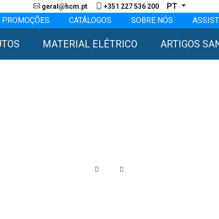
PT
geral@hcm.pt
+351 227 536 200
PROMOÇÕES
CATÁLOGOS
SOBRE NÓS
ASSIST
UTOS
MATERIAL ELÉTRICO
ARTIGOS SA