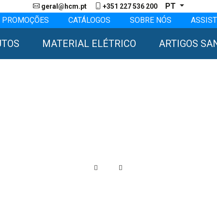
PT
geral@hcm.pt
+351 227 536 200
PROMOÇÕES
CATÁLOGOS
SOBRE NÓS
ASSIST
UTOS
MATERIAL ELÉTRICO
ARTIGOS SA