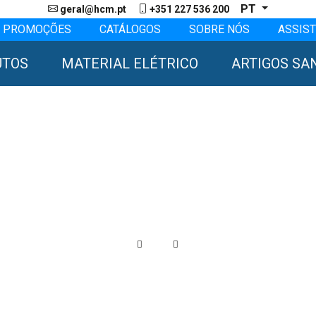
PT
geral@hcm.pt
+351 227 536 200
PROMOÇÕES
CATÁLOGOS
SOBRE NÓS
ASSIST
UTOS
MATERIAL ELÉTRICO
ARTIGOS SA