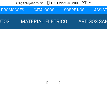
PT
geral@hcm.pt
+351 227 536 200
PROMOÇÕES
CATÁLOGOS
SOBRE NÓS
ASSIST
UTOS
MATERIAL ELÉTRICO
ARTIGOS SA