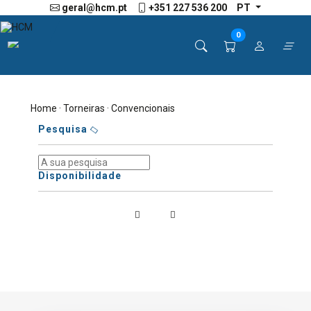
geral@hcm.pt
+351 227 536 200
PT
0
Home
·
Torneiras
· Convencionais
Pesquisa
Disponibilidade