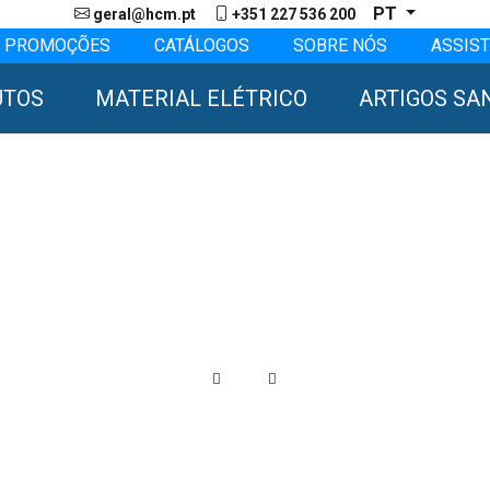
PT
geral@hcm.pt
+351 227 536 200
PROMOÇÕES
CATÁLOGOS
SOBRE NÓS
ASSIST
UTOS
MATERIAL ELÉTRICO
ARTIGOS SA