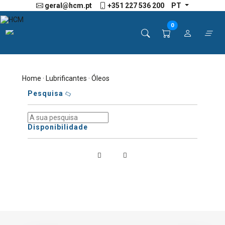
geral@hcm.pt
+351 227 536 200
PT
0
Home
·
Lubrificantes
· Óleos
Pesquisa
Disponibilidade