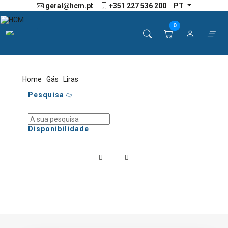
geral@hcm.pt
+351 227 536 200
PT
0
Home
·
Gás
· Liras
Pesquisa
Disponibilidade