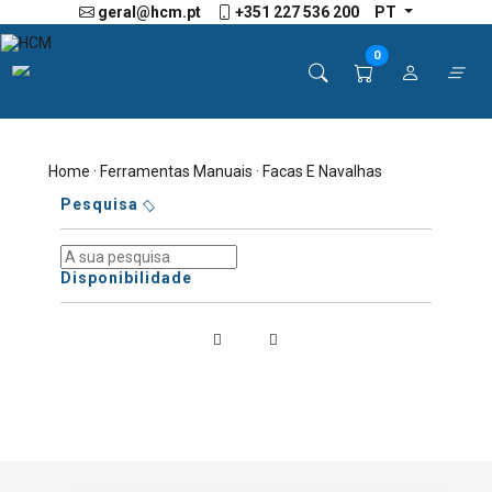
geral@hcm.pt
+351 227 536 200
PT
0
Home
·
Ferramentas Manuais
· Facas E Navalhas
Pesquisa
Disponibilidade