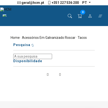
geral@hcm.pt
+351 227 536 200
PT
0
Home
·
Acessórios Em Galvanizado Roscar
· Tacos
Pesquisa
Disponibilidade