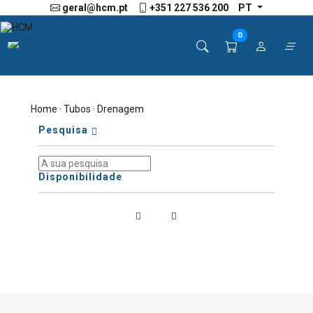
geral@hcm.pt
+351 227 536 200
PT
0
Home
·
Tubos
· Drenagem
Pesquisa
Disponibilidade