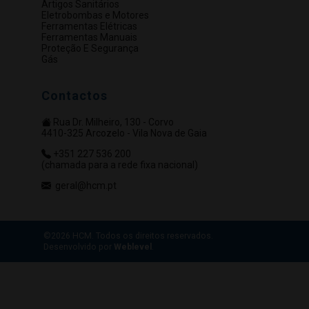
Artigos Sanitários
Eletrobombas e Motores
Ferramentas Elétricas
Ferramentas Manuais
Proteção E Segurança
Gás
Contactos
Rua Dr. Milheiro, 130 - Corvo
4410-325 Arcozelo - Vila Nova de Gaia
+351 227 536 200
(chamada para a rede fixa nacional)
geral@hcm.pt
©2026 HCM. Todos os direitos reservados.
Desenvolvido por
Weblevel
.