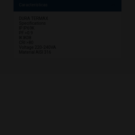
Características
DURA TERMAX
Specifications
IP IP69K
PF >0.9
IK IK08
CRI >80
Voltage 220-240VA
Material AISI 316
PRODUTOS
RELACIONADOS