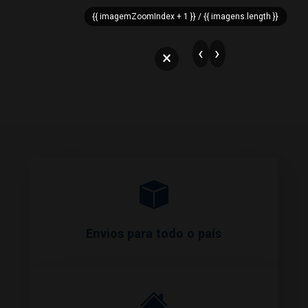
43.05€
IVA Incluído
{{ imagemZoomIndex + 1 }} / {{ imagens.length }}
Adicionar
‹
›
×
Envios para todo o país