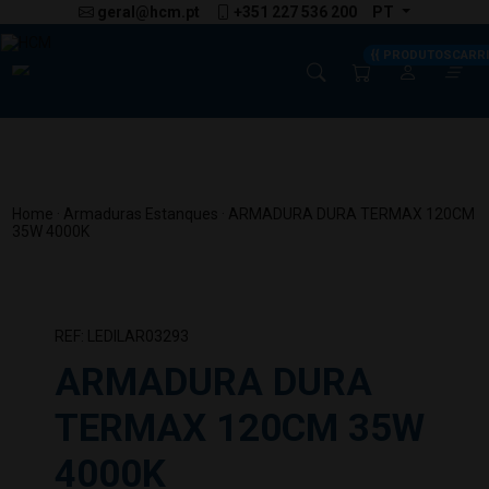
geral@hcm.pt
+351 227 536 200
PT
{{ PRODUTOSCARR
Home
·
Armaduras Estanques
· ARMADURA DURA TERMAX 120CM
35W 4000K
REF: LEDILAR03293
ARMADURA DURA
TERMAX 120CM 35W
4000K