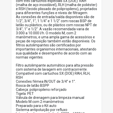
com três cartuchos especiais SX (DOE): RAH
(malha de aço inoxidável), RLH (malha de poliéster)
e RSH (tecido plissado de polipropileno), projetados
para diferentes funções e níveis de filtragem.
As conexões de entrada/saída disponíveis são de
1/2", 3/4", 1", 1 1/4" e 1 1/2" com roscas BSP de
latão ou plástico, ou de plástico com roscas NPT de
3/4", 1" e 1/2". A vazão recomendada varia de
3.000 a 10.000 l/h. O modelo M, com 2
manômetros, e uma ampla gama de acessórios e
peças de reposição também estão disponíveis. Os
filtros autolimpantes são certificados por
importantes organismos internacionais, atestando
sua qualidade e desempenho de acordo com as
normas vigentes.
Filtro autolimpante automático para alta pressão
com sistema de lavagem em contracorrente.
Compatível com cartuchos SX (DOE) RAH, RLH,
RSH
Conexões fêmea IN/OUT de 3/4” e 1”.
Rosca de latão BSPP
Cabeça: polipropileno reforçado
Tigela: PET
Válvula de drenagem para limpeza manual
Modelo M com 2 manômetros
Preparado para o Kit auto
Sistema antipoluição por refluxo