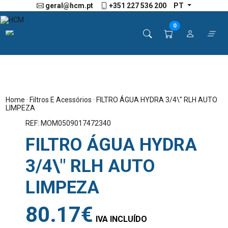
geral@hcm.pt
+351 227 536 200
PT
0
Home
·
Filtros E Acessórios
· FILTRO ÁGUA HYDRA 3/4\" RLH AUTO
LIMPEZA
REF: MOM0509017472340
FILTRO ÁGUA HYDRA
3/4\" RLH AUTO
LIMPEZA
80.17€
IVA INCLUÍDO