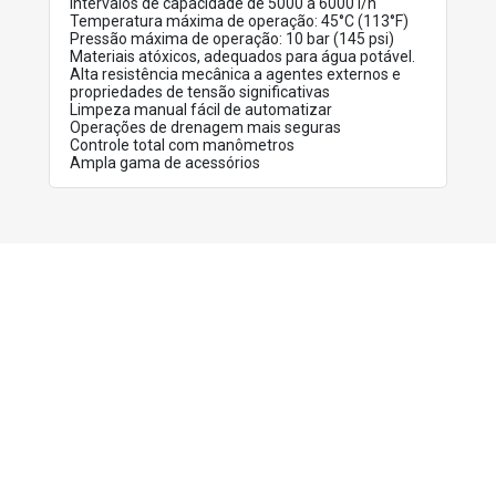
Intervalos de capacidade de 5000 a 6000 l/h
Temperatura máxima de operação: 45°C (113°F)
Pressão máxima de operação: 10 bar (145 psi)
Materiais atóxicos, adequados para água potável.
Alta resistência mecânica a agentes externos e
propriedades de tensão significativas
Limpeza manual fácil de automatizar
Operações de drenagem mais seguras
Controle total com manômetros
Ampla gama de acessórios
PRODUTOS
RELACIONADOS