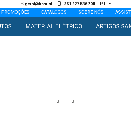
PT
geral@hcm.pt
+351 227 536 200
PROMOÇÕES
CATÁLOGOS
SOBRE NÓS
ASSIST
UTOS
MATERIAL ELÉTRICO
ARTIGOS SA