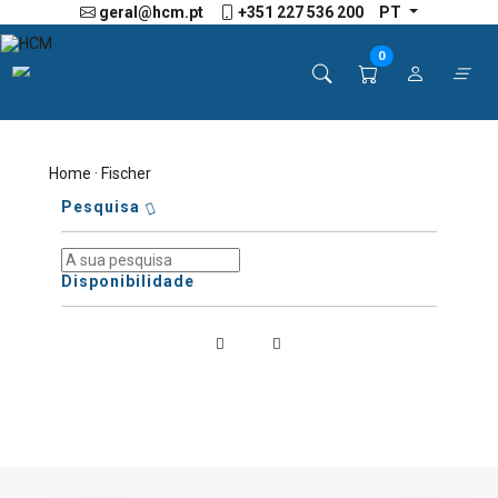
geral@hcm.pt
+351 227 536 200
PT
0
Home
· Fischer
Pesquisa
Disponibilidade