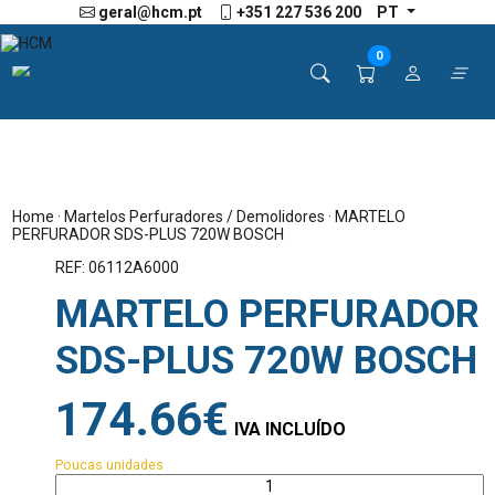
geral@hcm.pt
+351 227 536 200
PT
0
Home
·
Martelos Perfuradores / Demolidores
· MARTELO
PERFURADOR SDS-PLUS 720W BOSCH
REF: 06112A6000
MARTELO PERFURADOR
SDS-PLUS 720W BOSCH
174.66€
IVA INCLUÍDO
Poucas unidades