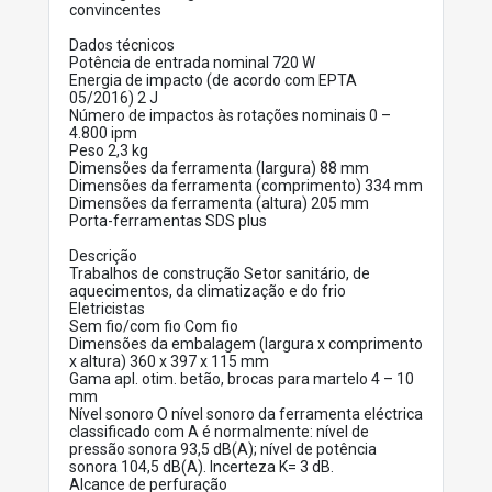
convincentes
Dados técnicos
Potência de entrada nominal 720 W
Energia de impacto (de acordo com EPTA
05/2016) 2 J
Número de impactos às rotações nominais 0 –
4.800 ipm
Peso 2,3 kg
Dimensões da ferramenta (largura) 88 mm
Dimensões da ferramenta (comprimento) 334 mm
Dimensões da ferramenta (altura) 205 mm
Porta-ferramentas SDS plus
Descrição
Trabalhos de construção Setor sanitário, de
aquecimentos, da climatização e do frio
Eletricistas
Sem fio/com fio Com fio
Dimensões da embalagem (largura x comprimento
x altura) 360 x 397 x 115 mm
Gama apl. otim. betão, brocas para martelo 4 – 10
mm
Nível sonoro O nível sonoro da ferramenta eléctrica
classificado com A é normalmente: nível de
pressão sonora 93,5 dB(A); nível de potência
sonora 104,5 dB(A). Incerteza K= 3 dB.
Alcance de perfuração