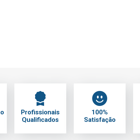
RFIM 400ml RAL1014
21€
IVA Incluído
Adicionar
to
Profissionais
100%
Qualificados
Satisfação