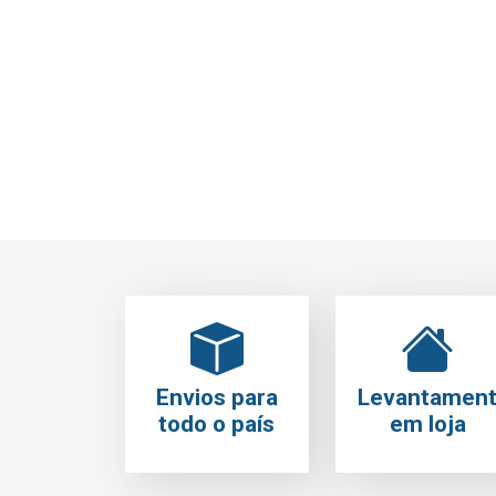
PRATEADO
MA
4.54€
3.
IVA Incluído
Adicionar
Envios para
Levantamen
todo o país
em loja