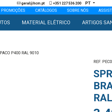
PT
geral@hcm.pt
+351 227 536 200
PROMOÇÕES
CATÁLOGOS
SOBRE NÓS
ASSIST
UTOS
MATERIAL ELÉTRICO
ARTIGOS SA
OPACO P400 RAL 9010
REF: PEC
SPR
BRA
RAL