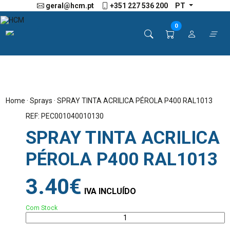
geral@hcm.pt
+351 227 536 200
PT
0
Home
·
Sprays
· SPRAY TINTA ACRILICA PÉROLA P400 RAL1013
REF: PEC001040010130
SPRAY TINTA ACRILICA
PÉROLA P400 RAL1013
3.40€
IVA INCLUÍDO
Com Stock