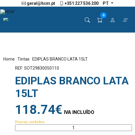
geral@hcm.pt
+351 227 536 200
PT
0
Home
·
Tintas
· EDIPLAS BRANCO LATA 15LT
REF: SOT29830050110
EDIPLAS BRANCO LATA
15LT
118.74€
IVA INCLUÍDO
Poucas unidades