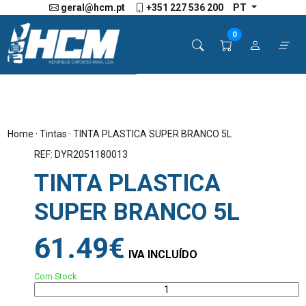
geral@hcm.pt
+351 227 536 200
PT
0
Home
·
Tintas
· TINTA PLASTICA SUPER BRANCO 5L
REF: DYR2051180013
TINTA PLASTICA
SUPER BRANCO 5L
61.49€
IVA INCLUÍDO
Com Stock