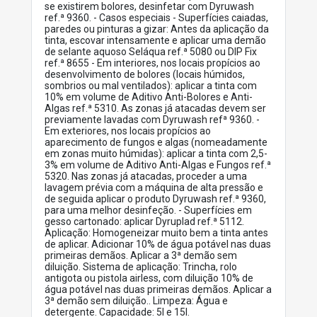
se existirem bolores, desinfetar com Dyruwash
ref.ª 9360. - Casos especiais - Superfícies caiadas,
paredes ou pinturas a gizar: Antes da aplicação da
tinta, escovar intensamente e aplicar uma demão
de selante aquoso Seláqua ref.ª 5080 ou DIP Fix
ref.ª 8655 - Em interiores, nos locais propícios ao
desenvolvimento de bolores (locais húmidos,
sombrios ou mal ventilados): aplicar a tinta com
10% em volume de Aditivo Anti-Bolores e Anti-
Algas ref.ª 5310. As zonas já atacadas devem ser
previamente lavadas com Dyruwash refª 9360. -
Em exteriores, nos locais propícios ao
aparecimento de fungos e algas (nomeadamente
em zonas muito húmidas): aplicar a tinta com 2,5-
3% em volume de Aditivo Anti-Algas e Fungos ref.ª
5320. Nas zonas já atacadas, proceder a uma
lavagem prévia com a máquina de alta pressão e
de seguida aplicar o produto Dyruwash ref.ª 9360,
para uma melhor desinfeção. - Superfícies em
gesso cartonado: aplicar Dyruplad ref.ª 5112.
Aplicação: Homogeneizar muito bem a tinta antes
de aplicar. Adicionar 10% de água potável nas duas
primeiras demãos. Aplicar a 3ª demão sem
diluição. Sistema de aplicação: Trincha, rolo
antigota ou pistola airless, com diluição 10% de
água potável nas duas primeiras demãos. Aplicar a
3ª demão sem diluição.. Limpeza: Água e
detergente. Capacidade: 5l e 15l.