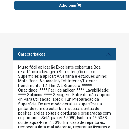
Adicionar
Características
Muito fácil aplicação Excelente cobertura Boa
resistência à lavagem Boa retenção de cor
Superfícies a aplicar: Alvenaria e estuques Brilho:
Mate Base: Aquosa Int/Ext: Interior/Exterior
Rendimento: 12-16m2/L Brancura: *****
Opacidade: **** Fácil de aplicar: **** Lavabilidade:
**** Salpicos: **** Secagem: Entre demãos: aprox.
4h Para utilização: aprox. 12h Preparação da
Superficie: De um modo geral, as superfícies a
pintar devem de estar bem secas, isentas de
poeiras, areias soltas e gorduras e preparadas com
os primários Seláqua ref.ª 5080, Isolon ref.ª 5088
ou Seláqua-P ref.ª 5090. Em caso de repinturas,
remover a tinta mal aderente, reparar as fissuras e