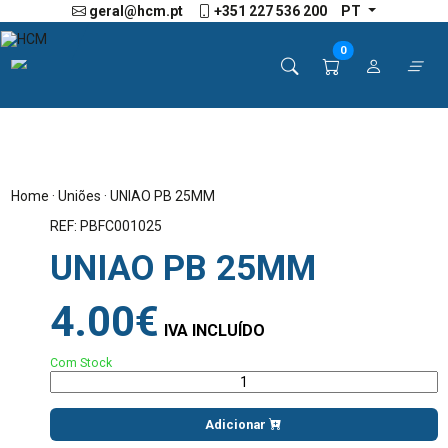
geral@hcm.pt
+351 227 536 200
PT
0
Home
·
Uniões
· UNIAO PB 25MM
REF: PBFC001025
UNIAO PB 25MM
4.00€
IVA INCLUÍDO
Com Stock
Adicionar