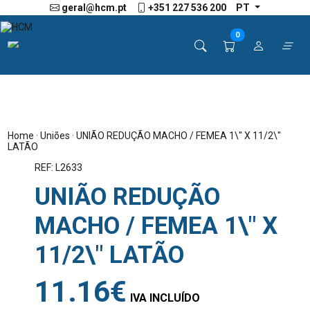
geral@hcm.pt
+351 227 536 200
PT
0
Home
·
Uniões
· UNIÃO REDUÇÃO MACHO / FEMEA 1\" X 11/2\"
LATÃO
REF: L2633
UNIÃO REDUÇÃO
MACHO / FEMEA 1\" X
11/2\" LATÃO
11.16€
IVA INCLUÍDO