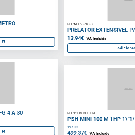
REF: MB19070156
PRELATOR EXTENSIVEL P/ TORNEIRA
13.94€
IVA Incluído
Adicionar
REF: PSHMINI100M
PSH MINI 100 M 1HP 1\"1/2 230V
499.38€
499.37€
IVA Incluído