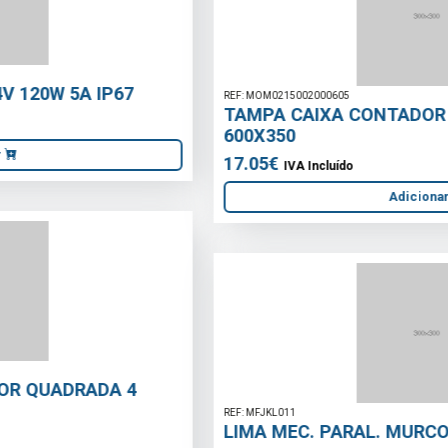
REF: MOM0215002000605
TAMPA CAIXA CONTADOR AGUA C/VISOR
600X350
17.05€
IVA Incluído
Adicionar
REF: MFJKL011
LIMA MEC. PARAL. MURCO 12
6.74€
IVA Incluído