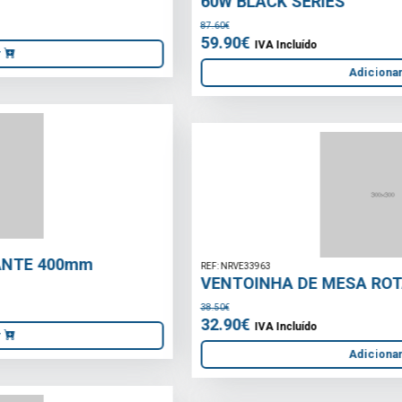
87.60€
59.90€
IVA Incluído
Adicionar
REF: NRVE33963
VENTOINHA DE MESA ROTATIVO 300mm
38.50€
32.90€
IVA Incluído
Adicionar