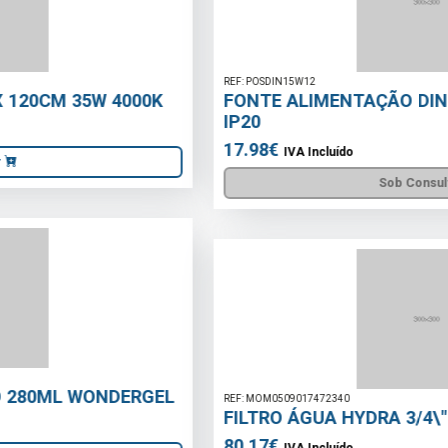
REF: POSDIN15W12
FONTE ALIMENTAÇÃO DIN 12V DC 1.25A 15W
IP20
17.98€
IVA Incluído
Sob Consulta
REF: MOM0509017472340
FILTRO ÁGUA HYDRA 3/4\" RLH AUTO LIMPEZA
80.17€
IVA Incluído