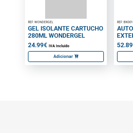
REF: LEDILAR02148
REF: POSDIN15W12
PROJETOR STRING 50W
FONTE ALIM
6500K 12AH
12V DC 1.25
69.96€
17.98€
IVA Incluído
IVA Inclu
Sob Consulta
Sob Co