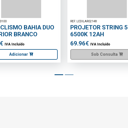
REF: BTF4014
ENTAÇÃO DIN
VENTOINHA P
A 15W IP20
65W BELTAX
ído
69.90€
nsulta
59.90€
IVA Incluí
Sob Con