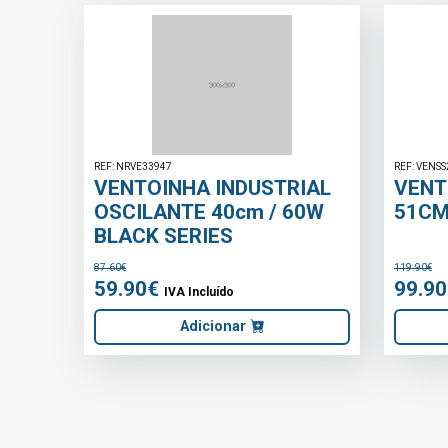
REF: BTF4036
REF: NRVE33961
VENTOINHA TORRE 50W
VENTOINHA 
BELTAX
150mm
79.90€
25.50€
69.90€
19.90€
IVA Incluído
IVA Inclu
Adicionar
Adici