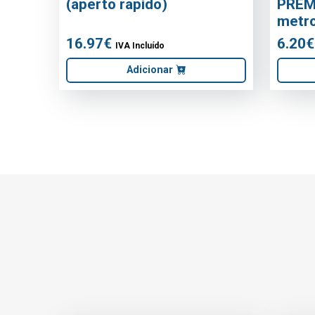
REF: VIPCXRT3
REF: MBGAS1040408
CAIXA RITA I3 16.8 x 8.9 x
LIGAÇAO IN
5.9mm
FLEXIVEL FF 
300X600
1.29€
13.28€
IVA Incluído
IVA Inclu
Adicionar
Adici