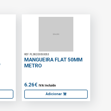
REF: MFE06
REDONDO 24W
BROCA ESCALONADA
HSS-G 4 A 30
46.50€
do
IVA Incluído
sulta
Adicionar