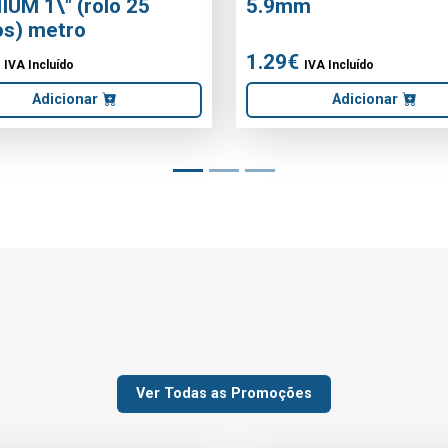
REF: B21001006
OX REVESTIDA
BICHA AÇO/
1/2X3/4
1/2X1/2 40c
2.68€
ído
IVA Incluído
onar
Adici
Ver Todas as Promoções