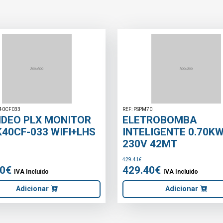
REF: LEDILAR01944
FLAT 50MM
PAINEL LED 
300MM CCT
23.37€
o
IVA Incluí
onar
Sob Con