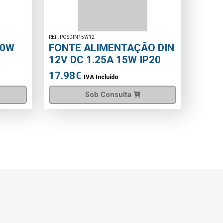
REF: MOM0509017472340
É 3 EM 1
FILTRO ÁGUA HYDRA 3/4\"
RLH AUTO LIMPEZA
80.17€
do
IVA Incluído
sulta
Adicionar