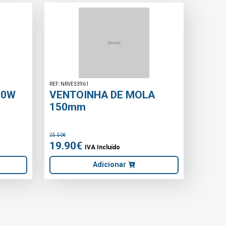
REF: NRVE33953
E PÉ
VENTOINHA 2 EM 1 50W
400mm
BRANCO
28.50€
19.90€
do
IVA Incluído
onar
Adicionar