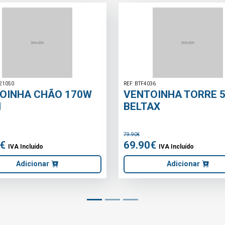
REF: NRVE33500
DE MOLA
VENTOINHA D
OSCILANTE 
24.90€
19.90€
IVA Incluí
ído
Adici
onar