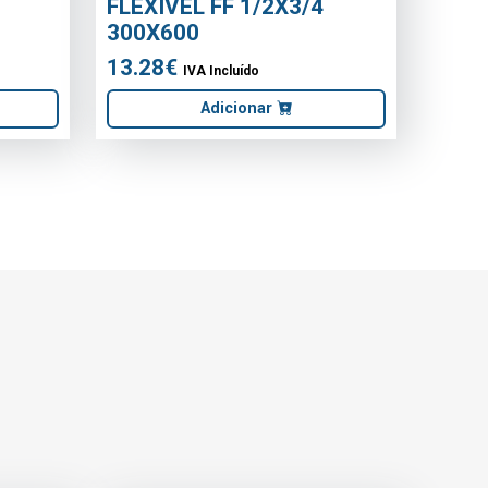
REF: EF13042ABR
LATÃO MF
ANGULO INTERIOR
m
VARIAVEL P/CALHA 60X60
BRANCO
2.21€
IVA Incluído
onar
Adicionar