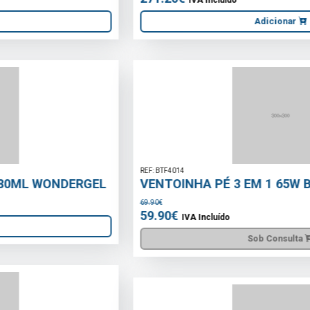
Adicionar
REF: BTF4014
VENTOINHA PÉ 3 EM 1 65W BELTAX
69.90€
59.90€
IVA Incluído
Sob Consulta