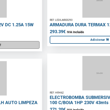
REF: LEDILAR03293
ARMADURA DURA TERMAX 120CM 35W 4000K
293.39€
IVA Incluído
Adicionar
REF: HI9462
ELECTROBOMBA SUBMERSIVEL INOX KISON-
100 C/BOIA 1HP 230V 43mts
271.20€
IVA Incluído