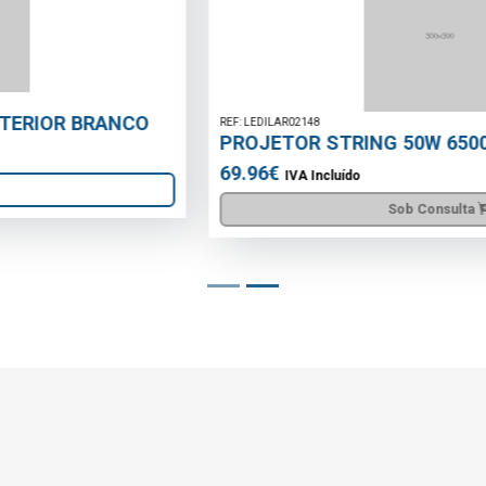
REF: LEDILAR02148
PROJETOR STRING 50W 6500K 12AH
69.96€
IVA Incluído
Sob Consulta