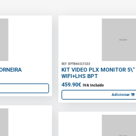
REF: BPT8K40CF033
KIT VIDEO PLX MONITOR 5\" 8K40CF-033
WIFI+LHS BPT
459.90€
IVA Incluído
Adicionar