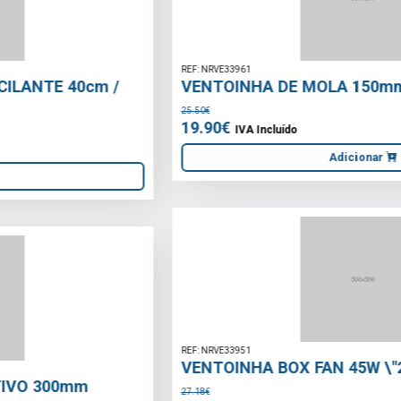
REF: NRVE33961
VENTOINHA DE MOLA 150mm
25.50€
19.90€
IVA Incluído
Adicionar
REF: NRVE33951
VENTOINHA BOX FAN 45W \"2018 SERIES\"
27.18€
23.90€
IVA Incluído
Adicionar