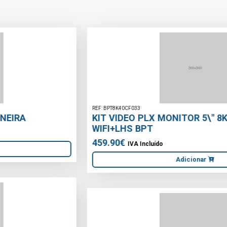
REF: BPT8K40CF033
KIT VIDEO PLX MONITOR 5\" 8K40CF-033
WIFI+LHS BPT
459.90€
IVA Incluído
Adicionar