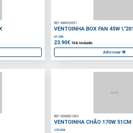
REF: NRVE33951
VENTOINHA BOX FAN 45W \"2018 SERIES\"
27.18€
23.90€
IVA Incluído
Adicionar
REF: VENSS21050
VENTOINHA CHÃO 170W 51CM
119.90€
99.90€
IVA Incluído