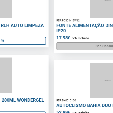
REF: POSDIN15W12
FONTE ALIMENTAÇÃO DIN 12V DC 1.25A 15W
IP20
17.98€
IVA Incluído
Sob Consulta
REF: BK0010100
AUTOCLISMO BAHIA DUO EXTERIOR BRANCO
52.89€
IVA Incluído