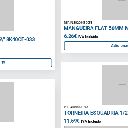
REF: PL38203050053
MANGUEIRA FLAT 50MM METRO
6.26€
IVA Incluído
Adicionar
REF: ARCO078761
TORNEIRA ESQUADRIA 1/2\" X 1/2\" X-FLOW
11.59€
IVA Incluído