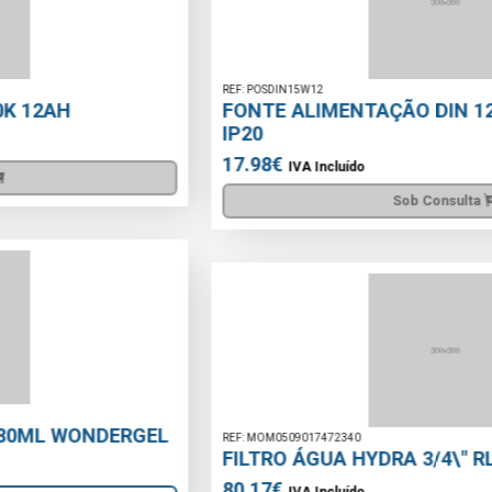
REF: POSDIN15W12
FONTE ALIMENTAÇÃO DIN 12V DC 1.25A 15W
IP20
17.98€
IVA Incluído
Sob Consulta
REF: MOM0509017472340
FILTRO ÁGUA HYDRA 3/4\" RLH AUTO LIMPEZA
80.17€
IVA Incluído