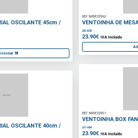
REF: NRVE33962
VENTOINHA DE MESA ROTATIVO 230mm
28.60€
23.90€
IVA Incluído
Adicionar
REF: NRVE33951
VENTOINHA BOX FAN 45W \"2018 SERIES\"
27.18€
23.90€
IVA Incluído
Adicionar