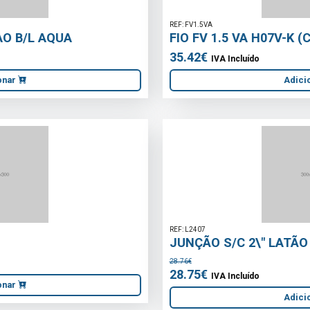
REF: FV1.5VA
FIO FV 1.5 VA H07V-K (CENTO)
35.42€
IVA Incluído
Adicionar
REF: L2407
JUNÇÃO S/C 2\" LATÃO
28.76€
28.75€
IVA Incluído
Adicionar