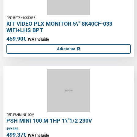
REF: BPT8K40CF033
KIT VIDEO PLX MONITOR 5\" 8K40CF-033
WIFI+LHS BPT
459.90€
IVA Incluído
Adicionar
REF: PSHMINI100M
PSH MINI 100 M 1HP 1\"1/2 230V
499.38€
499.37€
IVA Incluído