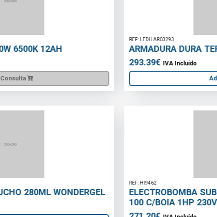
REF: LEDILAR03293
ARMADURA DURA TERMAX 120CM 35W 4000K
293.39€
IVA Incluído
Adicionar
REF: HI9462
ELECTROBOMBA SUBMERSIVEL INOX KISON-
100 C/BOIA 1HP 230V 43mts
271.20€
IVA Incluído