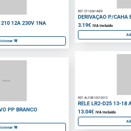
REF: EF16041ABR
DERIVAÇAO P/CAHA EVOL. 16041ABR
3.19€
IVA Incluído
Adicionar
REF: ALF0810010010
RELE LR2-D25 13-18 A
13.04€
IVA Incluído
Adicionar