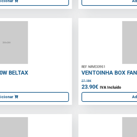
REF: NRVE33951
VENTOINHA BOX FAN 45W \"2018 SERIES\"
27.18€
23.90€
IVA Incluído
Adicionar