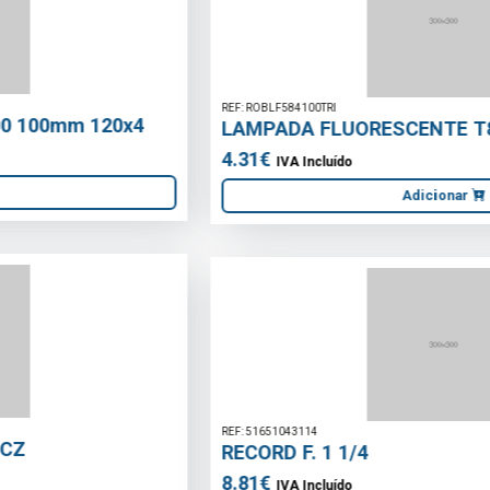
REF: ROBLF584100TRI
LAMPADA FLUORESCENTE T8 58W/840
4.31€
IVA Incluído
Adicionar
REF: 51651043114
RECORD F. 1 1/4
8.81€
IVA Incluído