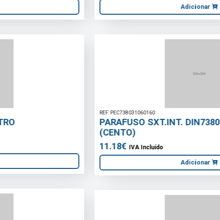
REF: PEC738031060160
PARAFUSO SXT.INT. DIN7380 10.9 ZIN M6X16
(CENTO)
11.18€
IVA Incluído
Adicionar