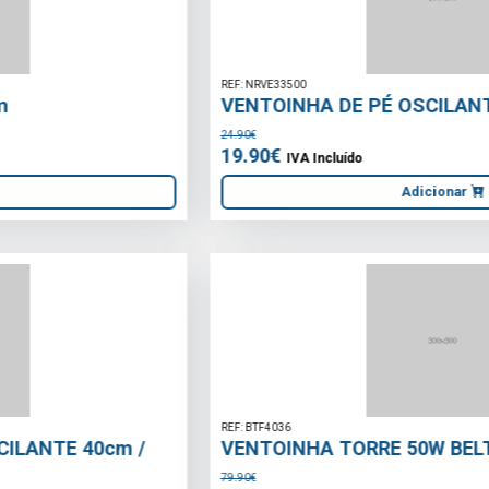
REF: NRVE33500
VENTOINHA DE PÉ OSCILANTE 400mm
24.90€
19.90€
IVA Incluído
Adicionar
REF: BTF4036
VENTOINHA TORRE 50W BELTAX
79.90€
69.90€
IVA Incluído