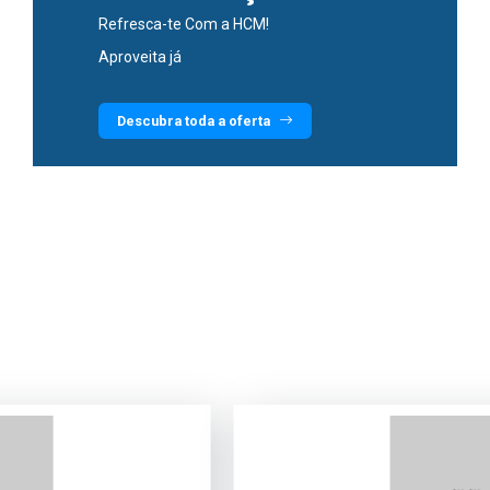
ELÉTRICOS
ELETROBOMBAS
INOX COMPLETAS
3CCT ENCASTRAR E
BANCA DE COZINHA
MULTICAMADA
Refresca-te Com a HCM!
Desde 12,99€
Aproveite já!
RELÉS - TEMPORIZADORES - PROTEÇÃO
Aproveita já
AIDIA
SALIENTE
Grande Oportunidade de Eletrobombas de
Novidades ao Melhor Preço!
Poço
Descubra toda a oferta
Descubra toda a oferta
Descubra toda a oferta
Descubra toda a oferta
Descubra toda a oferta
Descubra toda a oferta
Descubra toda a oferta
Descubra toda a oferta
Descubra toda a oferta
Descubra toda a oferta