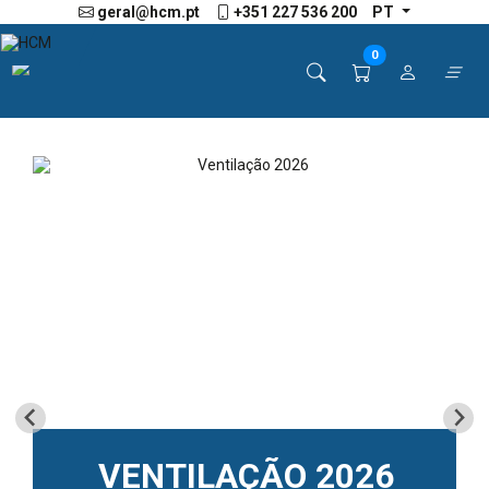
geral@hcm.pt
+351 227 536 200
PT
0
TERMOACUMULADORES
CAMPANHA
VENTILAÇÃO 2026
BONDEX - VERNIZES
CAMPANHA TINTA
CALHAS DE DUCHE
NOVOS PAÍNEIS LED
MISTURADORAS
ACESSÓRIOS
FINDER