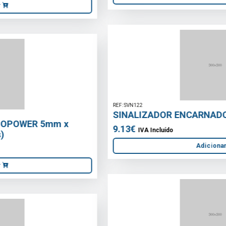
REF: SVN122
SINALIZADOR ENCARNADO 230V SVN122
9.13€
IVA Incluído
Adicionar