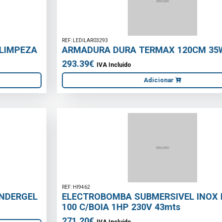
REF: LEDILAR03293
ARMADURA DURA TERMAX 120CM 35W 4000K
293.39€
IVA Incluído
Adicionar
REF: HI9462
ELECTROBOMBA SUBMERSIVEL INOX KISON-
100 C/BOIA 1HP 230V 43mts
271.20€
IVA Incluído