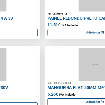
REF: LEDH595108
PAINEL REDONDO PRETO CAROLINE-18 6400K
11.81€
IVA Incluído
Adicionar
REF: PL38203050053
MANGUEIRA FLAT 50MM METRO
6.26€
IVA Incluído
Adicionar