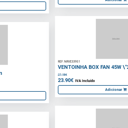
REF: NRVE33951
VENTOINHA BOX FAN 45W \"2018 SERIES\"
27.18€
23.90€
IVA Incluído
Adicionar